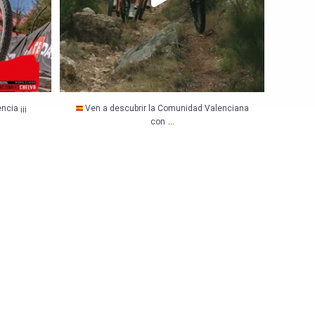
cia ¡¡¡
Ven a descubrir la Comunidad Valenciana
...
con
ON & HOURS OF RACE
:00 – 18:00