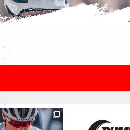
TA INSCRIPCION 2025¡¡¡Descubre el
...
Numero uno en el diseño y constr