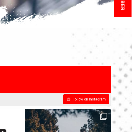
Follow on Instagram
ucción de
...
Sin duda, la competición con mayor
...