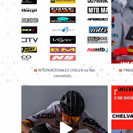
INTERNACIONALES CHELVA se han
!!!ABI
...
convertido,
German power in Chelva ROCK GARDEN
...