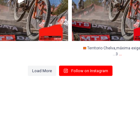
Territorio Chelva,máxima exigen
...
…3
Load More
Follow on Instagram
QUICK LINKS
LOCATI
Home
Fri: 10