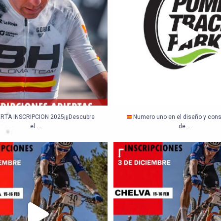
ERTA INSCRIPCION 2025¡¡¡Descubre
Numero uno en el diseño y cons
...
...
el
de
Territorio Chelva,máxima exigen
…3
...