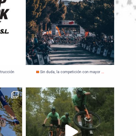
...
trucción
Sin duda, la competición con mayor
cia ¡¡¡
Ven a descubrir la Comunidad Valenciana con
...