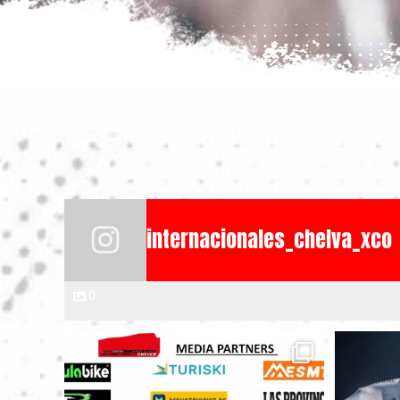
internacionales_chelva_xco
0
INTERNACIONALES CHELVA se han convertido,
...
!!!ABIER